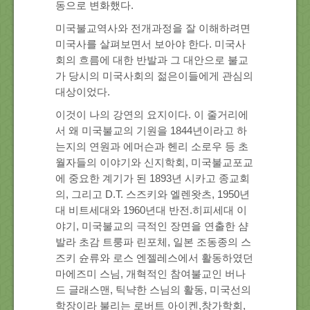
동으로 변화했다.
미국불교역사와 전개과정을 잘 이해하려면
미국사를 살펴보면서 보아야 한다. 미국사
회의 흐름에 대한 반발과 그 대안으로 불교
가 당시의 미국사회의 젊은이들에게 관심의
대상이었다.
이것이 나의 강연의 요지이다. 이 줄거리에
서 왜 미국불교의 기원을 1844년이라고 하
는지의 연원과 에머슨과 헨리 소로우 등 초
월자들의 이야기와 신지학회, 미국불교포교
에 중요한 계기가 된 1893년 시카고 종교회
의, 그리고 D.T. 스즈키와 엘렌왓츠, 1950년
대 비트세대와 1960년대 반전.히피세대 이
야기, 미국불교의 극적인 장면을 연출한 샴
발라 초감 트룽파 린포체, 일본 조동종의 스
즈키 슌류와 로스 엔젤레스에서 활동하였던
마에즈미 스님, 개혁적인 참여불교인 버나
드 글래스맨, 틱냑한 스님의 활동, 미국선의
학장이라 불리는 로버트 아이켄,창가학회,